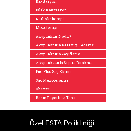
Kavitasyon
Islak Kavitasyon
Karboksiterapi
Mezoterapi
Akupunktur Nedir?
Akupunkturla Bel Fıtığı Tedavisi
Akupunkturla Zayıflama
Akupunkuturla Sigara Bırakma
Fue Plus Saç Ekimi
Saç Mezoterapisi
Obezite
Besin Duyarlılık Testi
Özel ESTA Polikliniği