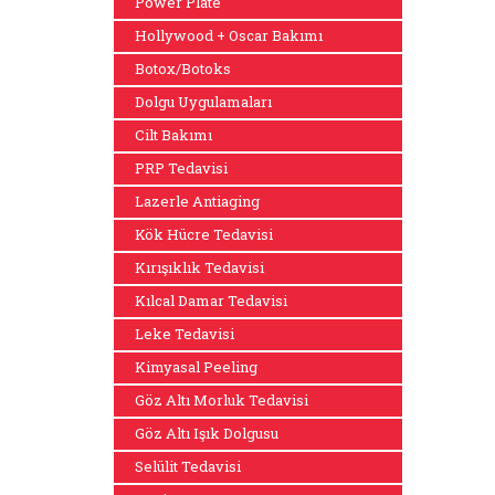
Power Plate
Hollywood + Oscar Bakımı
Botox/Botoks
Dolgu Uygulamaları
Cilt Bakımı
PRP Tedavisi
Lazerle Antiaging
Kök Hücre Tedavisi
Kırışıklık Tedavisi
Kılcal Damar Tedavisi
Leke Tedavisi
Kimyasal Peeling
Göz Altı Morluk Tedavisi
Göz Altı Işık Dolgusu
Selülit Tedavisi