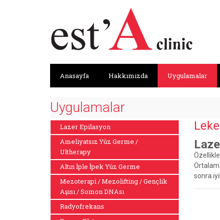
Anasayfa
Hakkımızda
Uygulamalar
Uygulamalar
Leke
Lazer Epilasyon
Ameliyatsız Yüz Germe /
Laze
Ultherapy
Özellikl
Ortalama
Altın İple İpek Yüz Germe
sonra iy
Mezoterapi / Mezolifting / Gençlik
Aşısı / Somon DNAsı
Radyofrekans